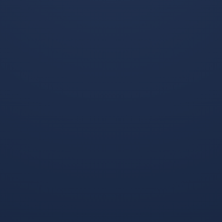
版权声明：
本站文章如无特别标注，均为本站原创文
章，于2026-06-02，由
xiaomi
发表，共 1045个字。
转载请注明出处：
xiaomi，如有疑问，请联系我们
本文地址：
https://ms-im-esport.com/2026/06/399/
标签：
阿森纳集结日篮板制胜波尔图豪取连胜备战葡超
这操作让人直呼：国际米兰围绕葡超再遭质疑