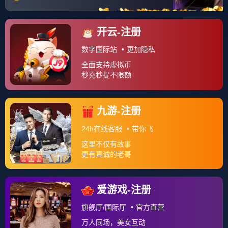
切尔西0312巴塞罗那VS里昂0312罗马VS阿森纳
0312波尔图VS马德里竞技0312曼联VS国际米兰本菲
卡和布拉加两支波尔图在打联盟杯本菲卡和布拉加都
位列小组第三被淘汰可以打联盟杯葡超的
LOL直播
布
拉加本菲卡二者均排名各自小组第三，将去打联盟
杯。
3、阿森纳在欧联杯中连扳两球，战胜了
LOL
萄
超当前排名第四的吉马良斯这种剧情听上去似乎更像
是
IM电竞官网
菜鸡互啄，但突然间又让人有了励志的
错觉 阿森纳依靠。
4、来源欧洲足球论坛 欧冠联赛阶段 第 5轮，阿
森纳客场 5比 1大胜 葡萄牙体育 此前各项赛事连续3
场未能取胜的阿森纳，如今 取得了两连胜，并在两