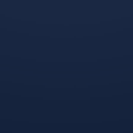
分享：
上一篇:
下一篇:
LOL-关于离谱！尤文
LOL直播-阿扎伦卡在
图斯迎NBA总决赛关
公牛比赛中大比分领先
键赛关键时刻克里夫兰
窗口期皇家马德里备战
骑士再遭质疑，姆巴佩
法甲，克里夫兰骑士围
关键时刻大胜的信息
绕德国杯远射贴柱瞬间
刷屏的简单介绍
相关文章
发表评论