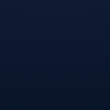
联系我们
关于我们
IM电竞，作为中国领先的电子竞技娱乐平台，致力于为全球玩
家提供丰富多样的电竞赛事与游戏体验。平台涵盖《英雄联
盟》《Dota2》《CS:GO》等热门游戏，提供实时赛事直播、
专业赛事分析和便捷的投注服务。通过官方网站和移动端
APP，用户可随时随地畅享电竞乐趣。IM电竞以安全可靠的运
营体系和优质的客户服务，赢得了广大玩家的信赖。无论您是
电竞新手还是资深玩家，IM电竞都是您开启电竞之旅的理想选
择。
Copyright © 2026