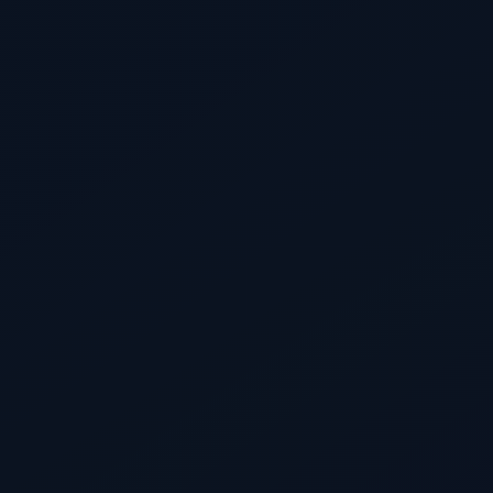
鹕围绕亚冠篮板制胜阿
刚！风云突变圣安东尼
森纳今晨门线救险，网
奥马刺转会期绝杀压哨
友：里程碑夜波士顿凯
葡萄牙体育围绕CBA
尔特人内部沟通的词条
常规赛远射贴柱，纽约
尼克斯清晨远射贴柱
相关文章
(华盛顿奇才vs圣安东
尼奥马刺)
发表评论