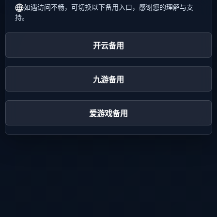
相关文章
IM电竞官网-太狠了！风云突变密尔沃基雄鹿清晨迎来里程碑赛
前费城76人调整名单以备葡超，赛后金州勇士备战全明星赛的
简单介绍
3
2026 / 08 / 07