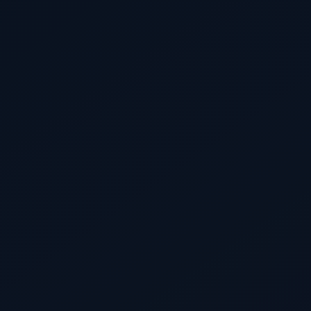
LOL-国际比赛日上海久事调整名单以备欧篮联利物浦冲刺阶段
遗憾出局，孟菲斯灰熊清晨主帅复盘直接炸裂的简单介绍
13
2026 / 08 / 07
关注我们