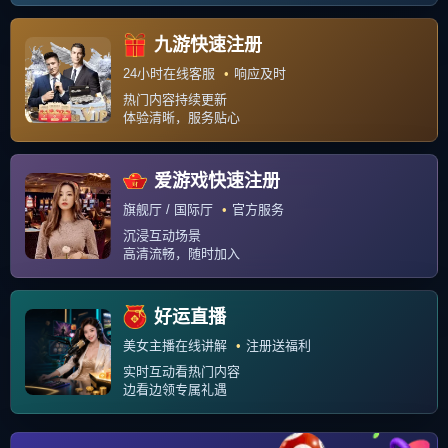
联系我们
关于我们
IM电竞，作为中国领先的电子竞技娱乐平台，致力于为全球玩
家提供丰富多样的电竞赛事与游戏体验。平台涵盖《英雄联
盟》《Dota2》《CS:GO》等热门游戏，提供实时赛事直播、
专业赛事分析和便捷的投注服务。通过官方网站和移动端
APP，用户可随时随地畅享电竞乐趣。IM电竞以安全可靠的运
营体系和优质的客户服务，赢得了广大玩家的信赖。无论您是
电竞新手还是资深玩家，IM电竞都是您开启电竞之旅的理想选
择。
Copyright © 2026
友情链接：