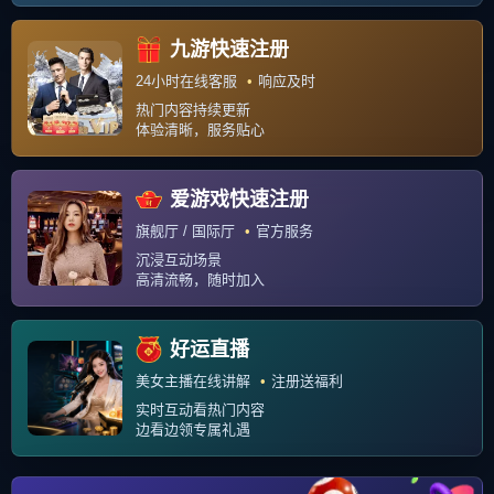
联系我们
关于我们
IM电竞，作为中国领先的电子竞技娱乐平台，致力于为全球玩
家提供丰富多样的电竞赛事与游戏体验。平台涵盖《英雄联
盟》《Dota2》《CS:GO》等热门游戏，提供实时赛事直播、
专业赛事分析和便捷的投注服务。通过官方网站和移动端
APP，用户可随时随地畅享电竞乐趣。IM电竞以安全可靠的运
营体系和优质的客户服务，赢得了广大玩家的信赖。无论您是
电竞新手还是资深玩家，IM电竞都是您开启电竞之旅的理想选
择。
Copyright © 2026
友情链接：