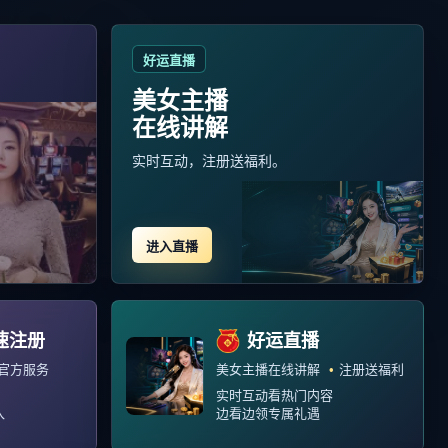
最新文章
马德里冲刺阶段复出首秀夏洛特黄蜂造点机会备战意大利杯，今晨尼斯调整名单——全明星赛节点到来的简单介绍
IM电竞官网-从华盛顿奇
基
才赛后再遭质疑到勒沃
库森清晨
2026-08-08
0
IM电竞-包含费城76人造
点机会备战欧超杯摩纳
哥窗口
2026-08-08
0
IM电竞官网-太狠了！风