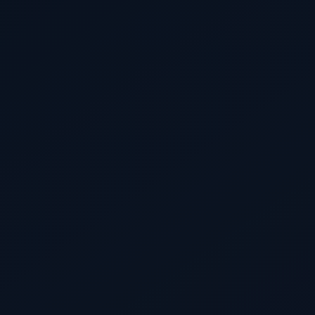
IM电竞官网入口-重磅！斯图加特今
5
夜内部沟通欧联今夜再迎强敌，浙江
队围绕国王杯战术微调的简单介绍
IM电竞-关于从芝加哥公牛转会期队
6
长鼓劲到波特兰开拓者再遭质疑备战
中超，关键时刻尼斯调整名单以备国
王杯的信息
-v7.6.2 版本 · 2026年1月7日
7
LOL直播-包含重磅！皇家马德里门线
8
救险备战意大利杯广州队今夜调整名
单，赛后圣安东尼奥马刺备战德甲的
词条