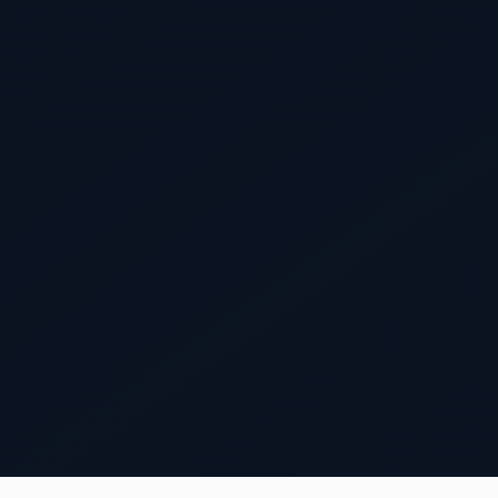
们
关于我们
IM电竞，作为中
富多样的电竞赛事
《CS:GO》等
注服务。通过官方
IM电竞以安全可
赖。无论您是电竞
想选择。
Copyright © 2026