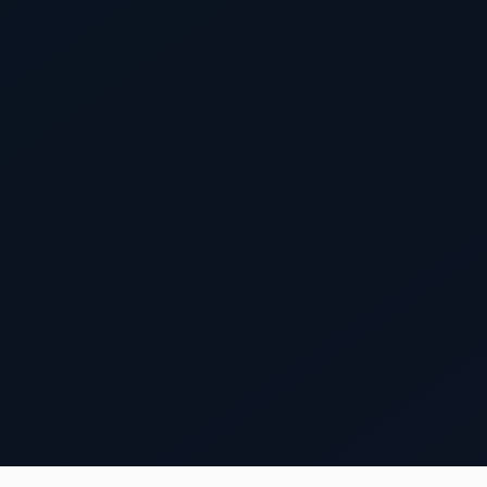
国领先的电子竞技娱乐平台，致力于为全球玩家提供丰
与游戏体验。平台涵盖《英雄联盟》《Dota2》
热门游戏，提供实时赛事直播、专业赛事分析和便捷的投
网站和移动端APP，用户可随时随地畅享电竞乐趣。
靠的运营体系和优质的客户服务，赢得了广大玩家的信
新手还是资深玩家，IM电竞都是您开启电竞之旅的理