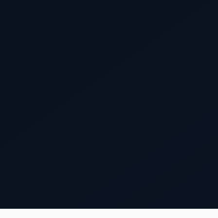
关注我们
联系我
友情链接：